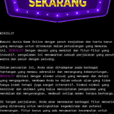
MINISLOT
Masuki dunia Game Online dengan penuh keajaiban dan harta karun
yang menunggu untuk ditemukan dalam petualangan yang memukau
ini.
MINISLOT
Dengan desain yang memikat dan fitur-fitur yang
inovatif, pengalaman ini menawarkan sebuah perjalanan yang penuh
warna dan penuh dengan peluang.
Dalam pencarian ini, Anda akan dihadapkan pada berbagai
tantangan yang memacu adrenalin dan merangsang keberuntungan.
MINISLOT
dihiasi dengan elemen visual yang menawan dan detail
yang mengagumkan, membawa Anda ke dalam sebuah alam yang tidak
hanya indah tetapi juga sangat interaktif. Simbol-simbol yang
bersinar dan animasi yang halus menciptakan pengalaman yang
mendalam dan menyenangkan, membuat setiap momen terasa berharga.
Di tengah perjalanan, Anda akan menemukan berbagai fitur menarik
yang dirancang untuk meningkatkan kegembiraan dan potensi
kemenangan. Fitur bonus yang ada menawarkan kesempatan untuk