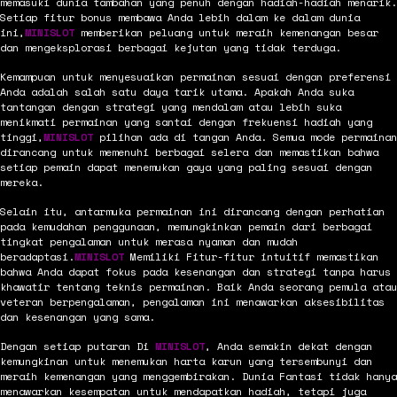
memasuki dunia tambahan yang penuh dengan hadiah-hadiah menarik.
Setiap fitur bonus membawa Anda lebih dalam ke dalam dunia
ini,
MINISLOT
memberikan peluang untuk meraih kemenangan besar
dan mengeksplorasi berbagai kejutan yang tidak terduga.
Kemampuan untuk menyesuaikan permainan sesuai dengan preferensi
Anda adalah salah satu daya tarik utama. Apakah Anda suka
tantangan dengan strategi yang mendalam atau lebih suka
menikmati permainan yang santai dengan frekuensi hadiah yang
tinggi,
MINISLOT
pilihan ada di tangan Anda. Semua mode permainan
dirancang untuk memenuhi berbagai selera dan memastikan bahwa
setiap pemain dapat menemukan gaya yang paling sesuai dengan
mereka.
Selain itu, antarmuka permainan ini dirancang dengan perhatian
pada kemudahan penggunaan, memungkinkan pemain dari berbagai
tingkat pengalaman untuk merasa nyaman dan mudah
beradaptasi.
MINISLOT
Memiliki Fitur-fitur intuitif memastikan
bahwa Anda dapat fokus pada kesenangan dan strategi tanpa harus
khawatir tentang teknis permainan. Baik Anda seorang pemula atau
veteran berpengalaman, pengalaman ini menawarkan aksesibilitas
dan kesenangan yang sama.
Dengan setiap putaran Di
MINISLOT
, Anda semakin dekat dengan
kemungkinan untuk menemukan harta karun yang tersembunyi dan
meraih kemenangan yang menggembirakan. Dunia Fantasi tidak hanya
menawarkan kesempatan untuk mendapatkan hadiah, tetapi juga